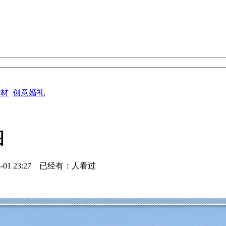
素材
创意婚礼
图
 23:27 已经有：
人看过