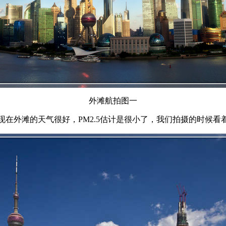
外滩航拍图一
现在外滩的天气很好，PM2.5估计是很小了，我们拍摄的时候看