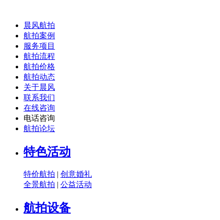
晨风航拍
航拍案例
服务项目
航拍流程
航拍价格
航拍动态
关于晨风
联系我们
在线咨询
电话咨询
航拍论坛
特色活动
特价航拍
|
创意婚礼
全景航拍
|
公益活动
航拍设备