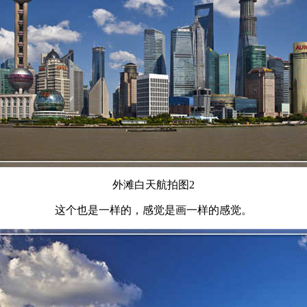
外滩白天航拍图2
这个也是一样的，感觉是画一样的感觉。