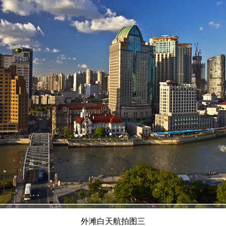
外滩白天航拍图三