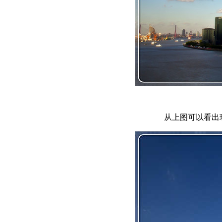
从上图可以看出