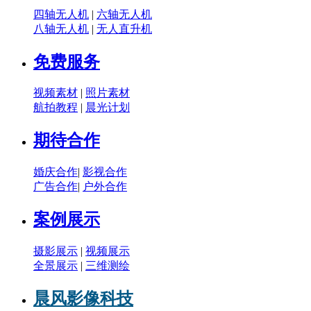
四轴无人机
|
六轴无人机
八轴无人机
|
无人直升机
免费服务
视频素材
|
照片素材
航拍教程
|
晨光计划
期待合作
婚庆合作
|
影视合作
广告合作
|
户外合作
案例展示
摄影展示
|
视频展示
全景展示
|
三维测绘
晨风影像科技