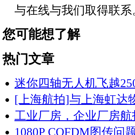
与在线与我们取得联系
您可能想了解
热门文章
迷你四轴无人机飞越25
[上海航拍]与上海虹达
工业厂房，企业厂房航
1080P COFDM图传问