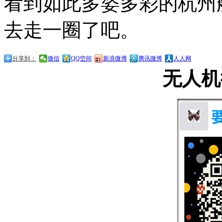
看到如此多姿多彩的杭州
去走一圈了吧。
分享到：
微信
QQ空间
新浪微博
腾讯微博
人人网
无人机