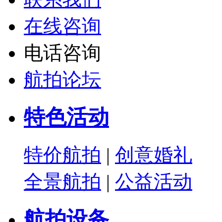
在线咨询
电话咨询
航拍论坛
特色活动
特价航拍
|
创意婚礼
全景航拍
|
公益活动
航拍设备