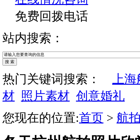
免费回拨电话
站内搜索：
热门关键词搜索：
上海
材
照片素材
创意婚礼
您现在的位置:
首页
>
航