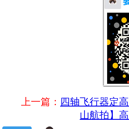
上一篇：
四轴飞行器定高
山航拍】高