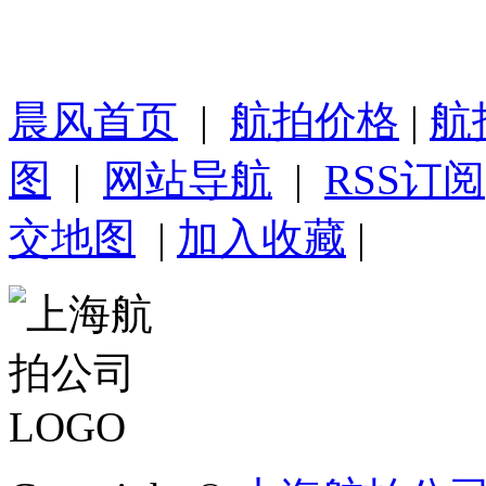
晨风首页
|
航拍价格
|
航
图
|
网站导航
|
RSS订阅
交地图
|
加入收藏
|