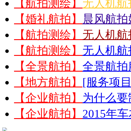
【航拍测绘】
无人机航
【婚礼航拍】
晨风航拍
【航拍测绘】
无人机航
【航拍测绘】
无人机航
【全景航拍】
全景航拍
【地方航拍】
[服务项目
【企业航拍】
为什么要
【企业航拍】
2015