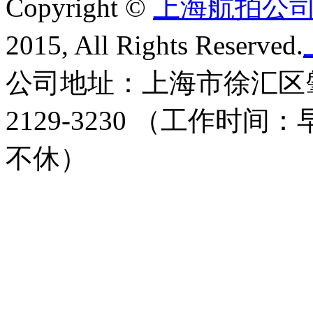
Copyright ©
上海航拍公
2015, All Rights Reserved.
公司地址：上海市徐汇区肇家
2129-3230 （工作时间：
不休）