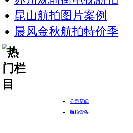
昆山航拍图片案例
晨风金秋航拍特价季
公司新闻
航拍设备