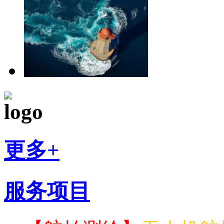
更多+
服务项目