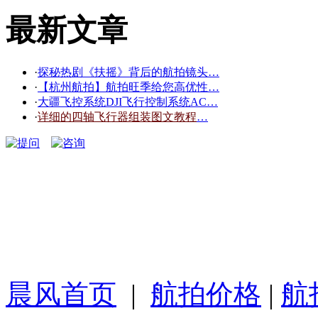
最新文章
·
探秘热剧《扶摇》背后的航拍镜头…
·
【杭州航拍】航拍旺季给您高优性…
·
大疆飞控系统DJI飞行控制系统AC…
·
详细的四轴飞行器组装图文教程
…
晨风首页
|
航拍价格
|
航