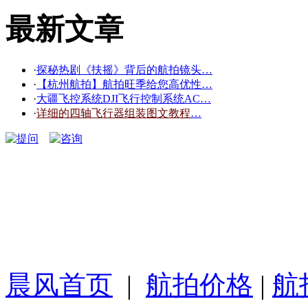
最新文章
·
探秘热剧《扶摇》背后的航拍镜头…
·
【杭州航拍】航拍旺季给您高优性…
·
大疆飞控系统DJI飞行控制系统AC…
·
详细的四轴飞行器组装图文教程
…
晨风首页
|
航拍价格
|
航