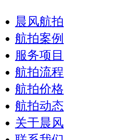
晨风航拍
航拍案例
服务项目
航拍流程
航拍价格
航拍动态
关于晨风
联系我们