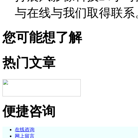
与在线与我们取得联系
您可能想了解
热门文章
便捷咨询
在线咨询
网上留言