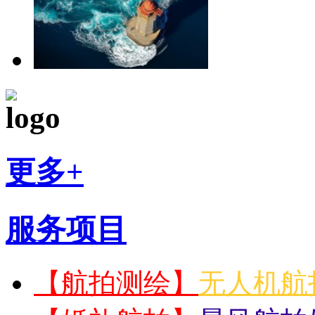
更多+
服务项目
【航拍测绘】
无人机航