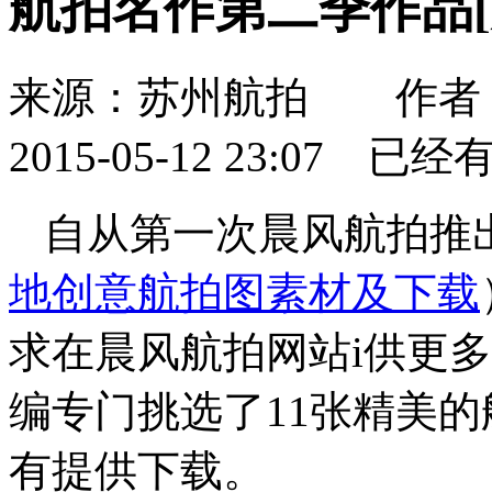
航拍名作第二季作品[
来源：苏州航拍 作者
2015-05-12 23:07 已经
自从第一次晨风航拍推
地创意航拍图素材及下载
求在晨风航拍网站i供更
编专门挑选了11张精美
有提供下载。