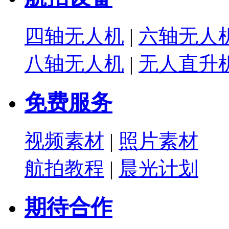
四轴无人机
|
六轴无人
八轴无人机
|
无人直升
免费服务
视频素材
|
照片素材
航拍教程
|
晨光计划
期待合作