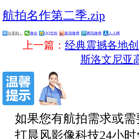
航拍名作第二季.zip
分享到：
微信
QQ空间
新浪微博
腾讯微博
人人网
上一篇：
经典震撼各地创
斯洛文尼亚
如果您有航拍需求或需
打晨风影像科技24小时免费