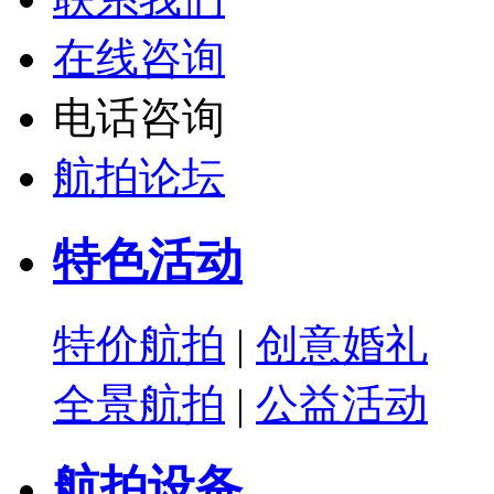
在线咨询
电话咨询
航拍论坛
特色活动
特价航拍
|
创意婚礼
全景航拍
|
公益活动
航拍设备