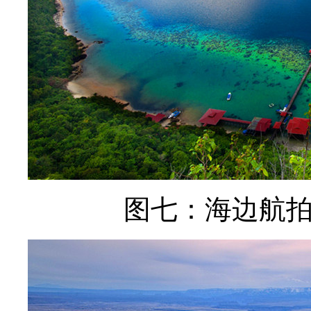
图七：海边航