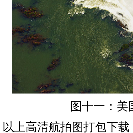
图十一：美
以上高清航拍图打包下载