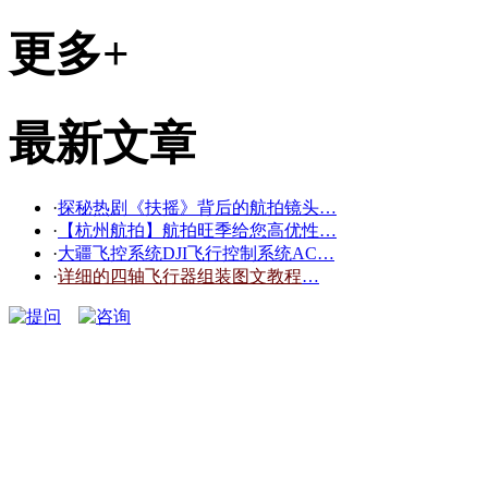
更多+
最新文章
·
探秘热剧《扶摇》背后的航拍镜头…
·
【杭州航拍】航拍旺季给您高优性…
·
大疆飞控系统DJI飞行控制系统AC…
·
详细的四轴飞行器组装图文教程
…