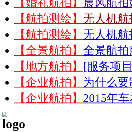
【婚礼航拍】
晨风航拍
【航拍测绘】
无人机航
【航拍测绘】
无人机航
【全景航拍】
全景航拍
【地方航拍】
[服务项目
【企业航拍】
为什么要
【企业航拍】
2015