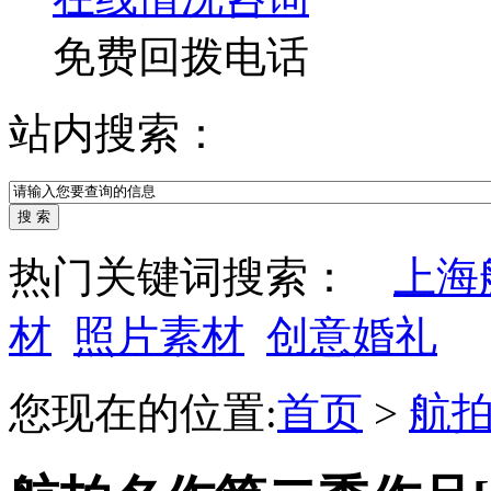
免费回拨电话
站内搜索：
热门关键词搜索：
上海
材
照片素材
创意婚礼
您现在的位置:
首页
>
航