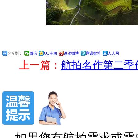
分享到：
微信
QQ空间
新浪微博
腾讯微博
人人网
上一篇：
航拍名作第二季
如果您有航拍需求或需