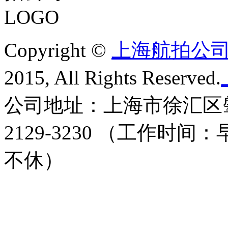
Copyright ©
上海航拍公
2015, All Rights Reserved.
公司地址：上海市徐汇区肇家
2129-3230 （工作时间：
不休）