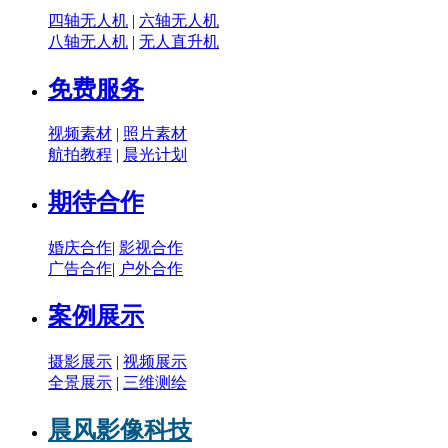
四轴无人机
|
六轴无人机
八轴无人机
|
无人直升机
免费服务
视频素材
|
照片素材
航拍教程
|
晨光计划
期待合作
婚庆合作
|
影视合作
广告合作
|
户外合作
案例展示
摄影展示
|
视频展示
全景展示
|
三维测绘
晨风影像科技