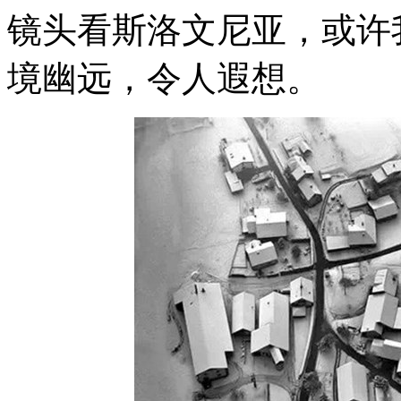
镜头看斯洛文尼亚，或许
境幽远，令人遐想。