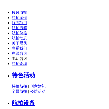
晨风航拍
航拍案例
服务项目
航拍流程
航拍价格
航拍动态
关于晨风
联系我们
在线咨询
电话咨询
航拍论坛
特色活动
特价航拍
|
创意婚礼
全景航拍
|
公益活动
航拍设备