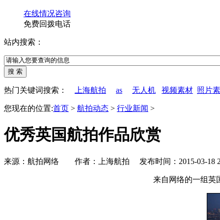
在线情况咨询
免费回拨电话
站内搜索：
热门关键词搜索：
上海航拍
as
无人机
视频素材
照片
您现在的位置:
首页
>
航拍动态
>
行业新闻
>
优秀英国航拍作品欣赏
来源：航拍网络 作者：上海航拍 发布时间：2015-03-18 2
来自网络的一组英