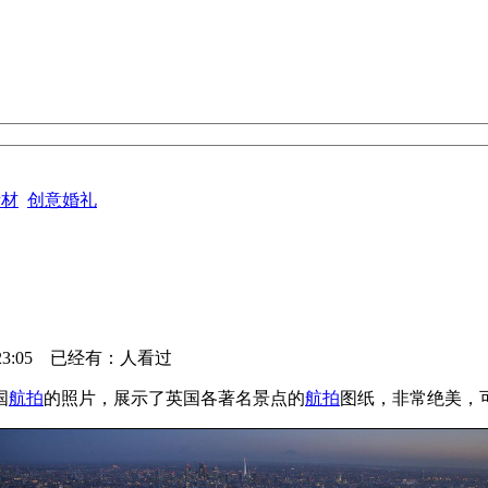
素材
创意婚礼
3:05 已经有：
人看过
国
航拍
的照片，展示了英国各著名景点的
航拍
图纸，非常绝美，