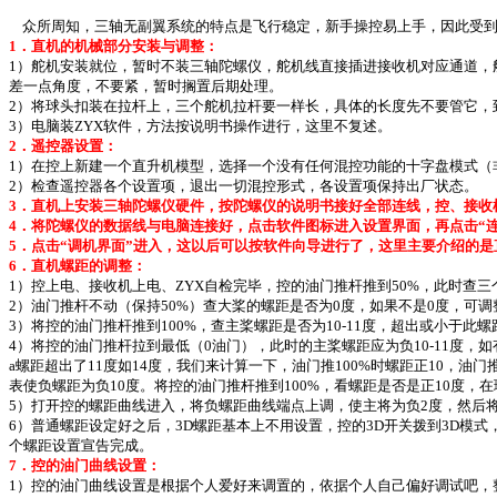
众所周知，三轴无副翼系统的特点是飞行稳定，新手操控易上手，因此受到广
1．直机的机械部分安装与调整：
1）舵机安装就位，暂时不装三轴陀螺仪，舵机线直接插进接收机对应通道，
差一点角度，不要紧，暂时搁置后期处理。
2）将球头扣装在拉杆上，三个舵机拉杆要一样长，具体的长度先不要管它，
3）电脑装ZYX软件，方法按说明书操作进行，这里不复述。
2．遥控器设置：
1）在控上新建一个直升机模型，选择一个没有任何混控功能的十字盘模式（非
2）检查遥控器各个设置项，退出一切混控形式，各设置项保持出厂状态。
3．直机上安装三轴陀螺仪硬件，按陀螺仪的说明书接好全部连线，控、接收
4．将陀螺仪的数据线与电脑连接好，点击软件图标进入设置界面，再点击“
5．点击“调机界面”进入，这以后可以按软件向导进行了，这里主要介绍的
6．直机螺距的调整：
1）控上电、接收机上电、ZYX自检完毕，控的油门推杆推到50%，此时查
2）油门推杆不动（保持50%）查大桨的螺距是否为0度，如果不是0度，可
3）将控的油门推杆推到100%，查主桨螺距是否为10-11度，超出或小于此螺距
4）将控的油门推杆拉到最低（0油门），此时的主桨螺距应为负10-11度，
a螺距超出了11度如14度，我们来计算一下，油门推100%时螺距正10，油
表使负螺距为负10度。将控的油门推杆推到100%，看螺距是否是正10度
5）打开控的螺距曲线进入，将负螺距曲线端点上调，使主将为负2度，然后
6）普通螺距设定好之后，3D螺距基本上不用设置，控的3D开关拨到3D模
个螺距设置宣告完成。
7．控的油门曲线设置：
1）控的油门曲线设置是根据个人爱好来调置的，依据个人自己偏好调试吧，