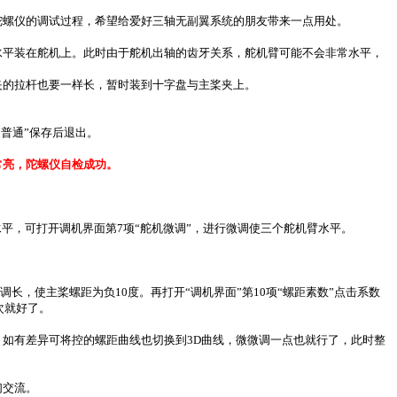
陀螺仪的调试过程，希望给爱好三轴无副翼系统的朋友带来一点用处。
水平装在舵机上。此时由于舵机出轴的齿牙关系，舵机臂可能不会非常水平，
夹的拉杆也要一样长，暂时装到十字盘与主桨夹上。
普通”保存后退出。
常亮，陀螺仪自检成功。
平，可打开调机界面第7项“舵机微调”，进行微调使三个舵机臂水平。
调长，使主桨螺距为负10度。再打开“调机界面”第10项“螺距素数”点击系数
次就好了。
化。如有差异可将控的螺距曲线也切换到3D曲线，微微调一点也就行了，此时整
们交流。