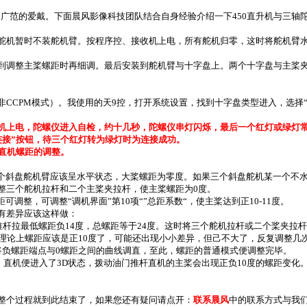
范的爱戴。下面晨风影像科技团队结合自身经验介绍一下450直升机与三轴
舵机暂时不装舵机臂。按程序控、接收机上电，所有舵机归零，这时将舵机臂
到调整主桨螺距时再细调。最后安装到舵机臂与十字盘上。两个十字盘与主桨
CCPM模式）。我使用的天9控，打开系统设置，找到十字盘类型进入，选择“
机上电，陀螺仪进入自检，约十几秒，陀螺仪串灯闪烁，最后一个红灯或绿灯
连接”按钮，待三个红灯转为绿灯时为连接成功。
是直机螺距的调整。
三个斜盘舵机臂应该呈水平状态，大桨螺距为零度。如果三个斜盘舵机某一个不水
调整三个舵机拉杆和二个主桨夹拉杆，使主桨螺距为0度。
可调整，可调整“调机界面”第10项“”总距系数“，使主桨达到正10-11度。
如有差异应该这样做：
门推杆拉最低螺距负14度，总螺距等于24度。这时将三个舵机拉杆或二个桨夹拉杆
，在理论上螺距应该是正10度了，可能还出现小小差异，但己不大了，反复调整几
将负螺距端点与0螺距之间的曲线调直，至此，螺距的普通模式便调整完毕。
式，直机便进入了3D状态，拨动油门推杆直机的主桨会出现正负10度的螺距变
整个过程就到此结束了，如果您还有疑问请点开：
联系晨风
中的联系方式与我