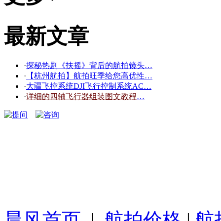
最新文章
·
探秘热剧《扶摇》背后的航拍镜头…
·
【杭州航拍】航拍旺季给您高优性…
·
大疆飞控系统DJI飞行控制系统AC…
·
详细的四轴飞行器组装图文教程
…
晨风首页
|
航拍价格
|
航